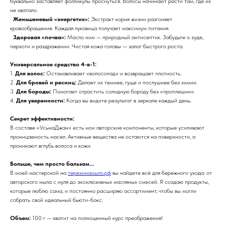
буквально заставляет фолликулы проснуться. Волосы начинают расти там, где их
не хватало.
Женьшеневый «энергетик»:
Экстракт корня жизни разгоняет
кровообращение. Каждая луковица получает максимум питания.
Здоровая «почва»:
Масло ним — природный антисептик. Забудьте о зуде,
перхоти и раздражении. Чистая кожа головы — залог быстрого роста.
Универсальное средство 4-в-1:
1.
Для волос:
Останавливает «волосопад» и возвращает плотность.
2.
Для бровей и ресниц:
Делает их темнее, гуще и послушнее без химии.
3.
Для бороды:
Помогает отрастить солидную бороду без «проплешин».
4.
Для уверенности:
Когда вы видите результат в зеркале каждый день.
Секрет эффективности:
В составе «УсьмаДжан» есть мои авторские компоненты, которые усиливают
проницаемость масел. Активные вещества не остаются на поверхности, а
проникают вглубь волоса и кожи.
Больше, чем просто бальзам...
В моей мастерской на
терехинамыло.рф
вы найдете всё для бережного ухода: от
авторского мыла с нуля до эксклюзивных масляных смесей. Я создаю продукты,
которые люблю сама, и постоянно расширяю ассортимент, чтобы вы могли
собрать свой идеальный бьюти-бокс.
Объем:
100 г — хватит на полноценный курс преображения!