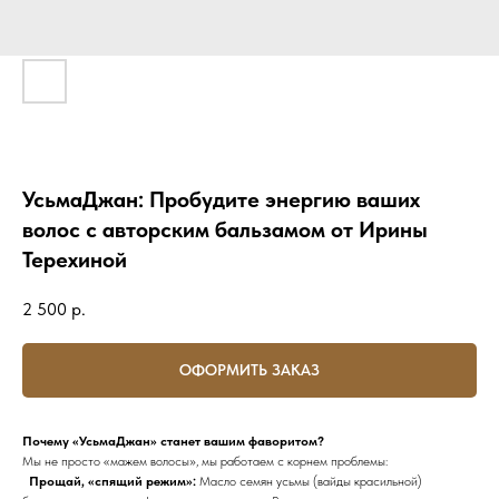
УсьмаДжан: Пробудите энергию ваших
волос с авторским бальзамом от Ирины
Терехиной
2 500
р.
ОФОРМИТЬ ЗАКАЗ
Почему «УсьмаДжан» станет вашим фаворитом?
Мы не просто «мажем волосы», мы работаем с корнем проблемы:
Прощай, «спящий режим»:
Масло семян усьмы (вайды красильной)