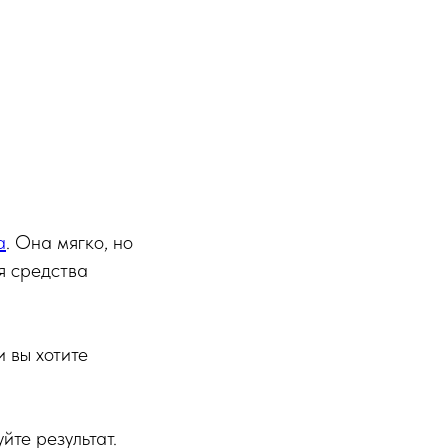
а
. Она мягко, но
я средства
и вы хотите
йте результат.