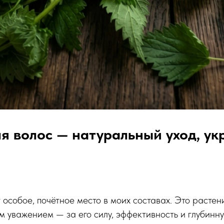
я волос — натуральный уход, ук
особое, почётное место в моих составах. Это растени
м уважением — за его силу, эффективность и глубинну