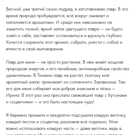
Весной, уже третий сезон подряд, я заготавливаю лавр. В это
время природа пробуждается, всё вокруг оживает и
наполняется ароматами. И среди них невозможно не
заметить тонкий, яркий запах цветущего лавра — он будто
зовёт к себе, заставляет остановиться и вдохнуть глубоко.
Хочется сохранить этот аромат, собрать, унести с собой и
вплести в своё мыловарение.
Лавр для меня — не просто растение. В нём живёт мощная
природная энергия, и его лечебные, антимикробные свойства
удивительны. В Тюмени лавр не растёт, поэтому мой
ароматный запас приезжает из солнечного Закавказья. Там
его для меня собирает моя добрая знакомая и тёзка —
Ирина. В этот раз она прислала свежайший лавр с бутонами
и соцветиями — и это было настоящее чудо!
Я бережно промыла и аккуратно подсушила каждую веточку,
каждый листок и соцветие, разложив всё отдельно. Мне
важно использовать каждую часть — даже веточки, ведь в
них своя магия. Ими я помешиваю мыльную массу, словно