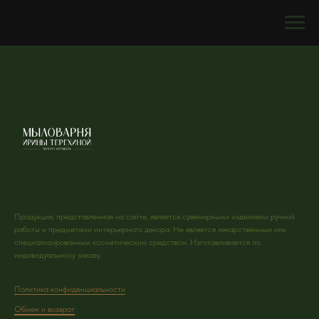
Продукция, представленная на сайте, является сувенирными изделиями ручной
работы и предметами интерьерного декора. Не является лекарственным или
специализированным косметическим средством. Изготавливается по
индивидуальному заказу
Политика конфиденциальности
Обмен и возврат